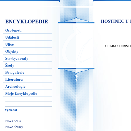
ENCYKLOPEDIE
HOSTINEC U
Osobnosti
Události
Ulice
CHARAKTERIST
Objekty
Stavby, areály
Školy
Fotogalerie
Literatura
Archeologie
Moje Encyklopedie
Nová hesla
Nové obrazy