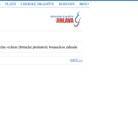
A
PLZEŇ
UHERSKÉ HRADIŠTĚ
HODONÍN
BRNO
ánčím vrchem (Brtnické předměstí) botanickou zahradu
starší »»