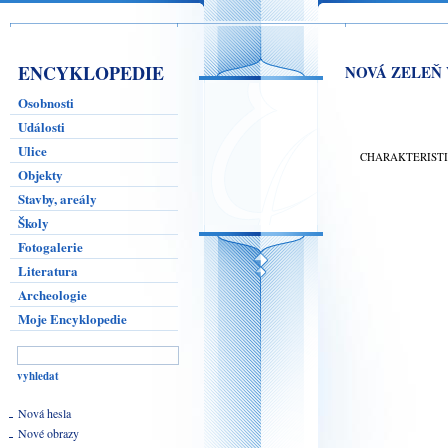
ENCYKLOPEDIE
NOVÁ ZELEŇ
Osobnosti
Události
Ulice
CHARAKTERIST
Objekty
Stavby, areály
Školy
Fotogalerie
Literatura
Archeologie
Moje Encyklopedie
Nová hesla
Nové obrazy