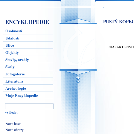
ENCYKLOPEDIE
PUSTÝ KOPEC
Osobnosti
Události
Ulice
CHARAKTERIST
Objekty
Stavby, areály
Školy
Fotogalerie
Literatura
Archeologie
Moje Encyklopedie
Nová hesla
Nové obrazy