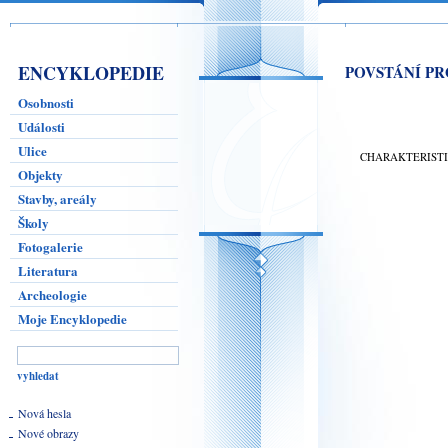
ENCYKLOPEDIE
POVSTÁNÍ P
Osobnosti
Události
Ulice
CHARAKTERIST
Objekty
Stavby, areály
Školy
Fotogalerie
Literatura
Archeologie
Moje Encyklopedie
Nová hesla
Nové obrazy