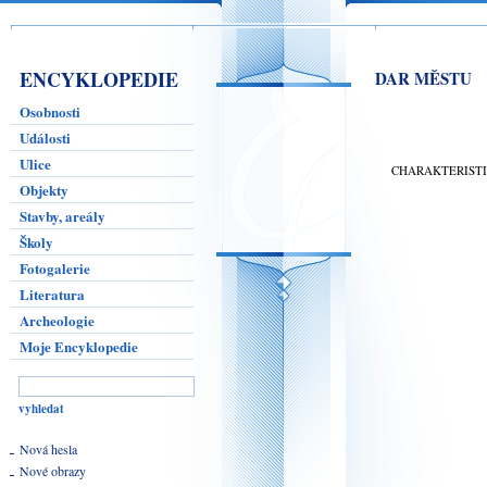
ENCYKLOPEDIE
DAR MĚSTU
Osobnosti
Události
Ulice
CHARAKTERIST
Objekty
Stavby, areály
Školy
Fotogalerie
Literatura
Archeologie
Moje Encyklopedie
Nová hesla
Nové obrazy