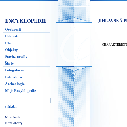
ENCYKLOPEDIE
JIHLAVSKÁ 
Osobnosti
Události
Ulice
CHARAKTERIST
Objekty
Stavby, areály
Školy
Fotogalerie
Literatura
Archeologie
Moje Encyklopedie
Nová hesla
Nové obrazy