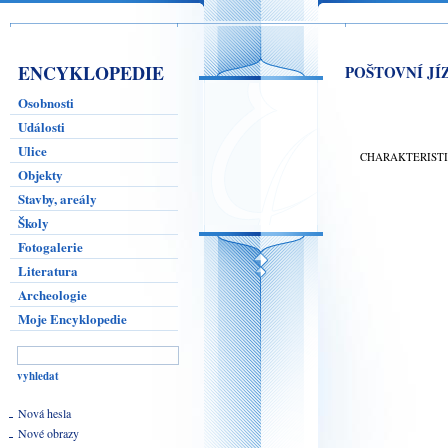
ENCYKLOPEDIE
POŠTOVNÍ JÍ
Osobnosti
Události
Ulice
CHARAKTERIST
Objekty
Stavby, areály
Školy
Fotogalerie
Literatura
Archeologie
Moje Encyklopedie
Nová hesla
Nové obrazy