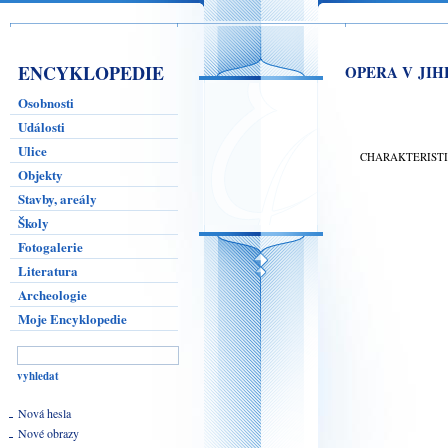
ENCYKLOPEDIE
OPERA V JIH
Osobnosti
Události
Ulice
CHARAKTERIST
Objekty
Stavby, areály
Školy
Fotogalerie
Literatura
Archeologie
Moje Encyklopedie
Nová hesla
Nové obrazy