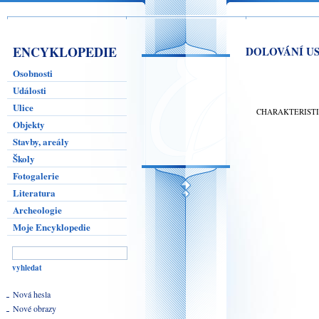
ENCYKLOPEDIE
DOLOVÁNÍ U
Osobnosti
Události
Ulice
CHARAKTERIST
Objekty
Stavby, areály
Školy
Fotogalerie
Literatura
Archeologie
Moje Encyklopedie
Nová hesla
Nové obrazy