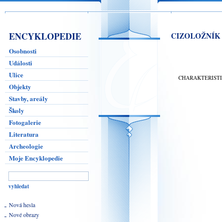
ENCYKLOPEDIE
CIZOLOŽNÍK
Osobnosti
Události
Ulice
CHARAKTERIST
Objekty
Stavby, areály
Školy
Fotogalerie
Literatura
Archeologie
Moje Encyklopedie
Nová hesla
Nové obrazy