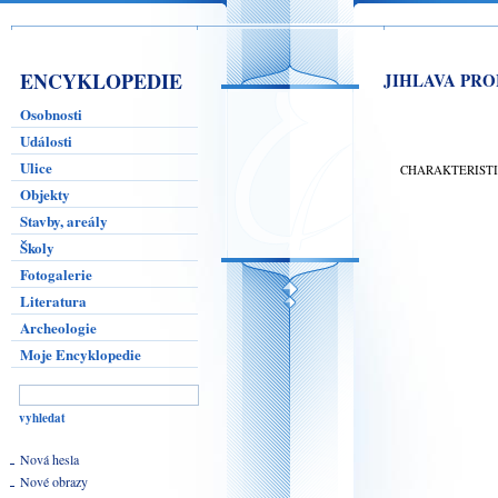
ENCYKLOPEDIE
JIHLAVA PR
Osobnosti
Události
Ulice
CHARAKTERIST
Objekty
Stavby, areály
Školy
Fotogalerie
Literatura
Archeologie
Moje Encyklopedie
Nová hesla
Nové obrazy