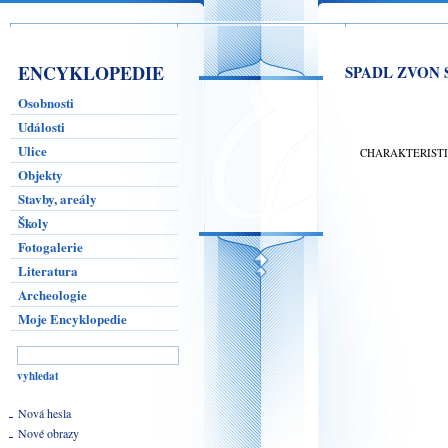
ENCYKLOPEDIE
SPADL ZVON 
Osobnosti
Události
Ulice
CHARAKTERIST
Objekty
Stavby, areály
Školy
Fotogalerie
Literatura
Archeologie
Moje Encyklopedie
Nová hesla
Nové obrazy