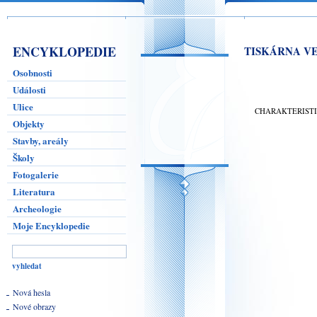
ENCYKLOPEDIE
TISKÁRNA V
Osobnosti
Události
Ulice
CHARAKTERIST
Objekty
Stavby, areály
Školy
Fotogalerie
Literatura
Archeologie
Moje Encyklopedie
Nová hesla
Nové obrazy