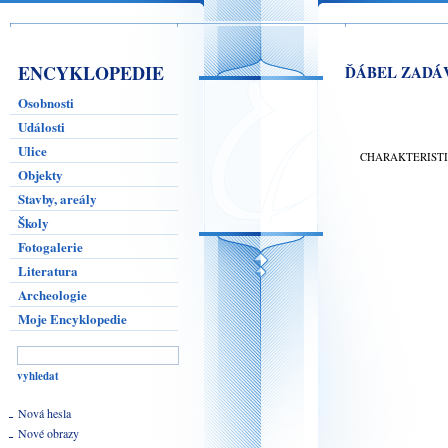
ENCYKLOPEDIE
ĎÁBEL ZADÁ
Osobnosti
Události
Ulice
CHARAKTERIST
Objekty
Stavby, areály
Školy
Fotogalerie
Literatura
Archeologie
Moje Encyklopedie
Nová hesla
Nové obrazy