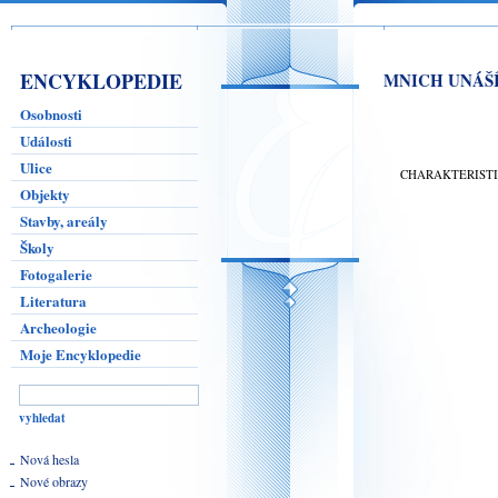
ENCYKLOPEDIE
MNICH UNÁŠ
Osobnosti
Události
Ulice
CHARAKTERIST
Objekty
Stavby, areály
Školy
Fotogalerie
Literatura
Archeologie
Moje Encyklopedie
Nová hesla
Nové obrazy