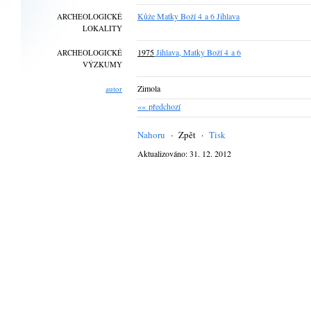
Kůže Matky Boží 4 a 6 Jihlava
ARCHEOLOGICKÉ
LOKALITY
1975
Jihlava, Matky Boží 4 a 6
ARCHEOLOGICKÉ
VÝZKUMY
Zimola
autor
«« předchozí
Nahoru
·
Zpět
·
Tisk
Aktualizováno: 31. 12. 2012