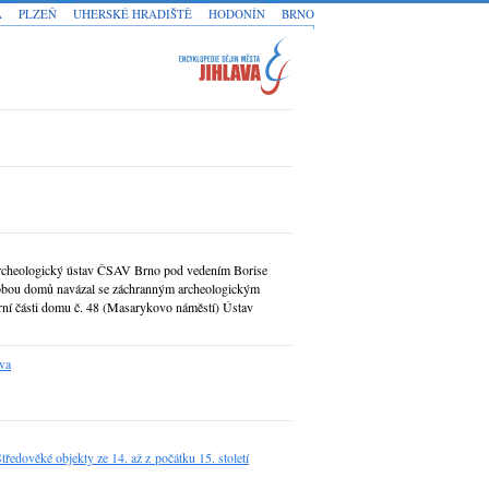
A
PLZEŇ
UHERSKÉ HRADIŠTĚ
HODONÍN
BRNO
rcheologický ústav ČSAV Brno pod vedením Borise
obou domů navázal se záchranným archeologickým
ní části domu č. 48 (Masarykovo náměstí) Ústav
ava
ěké objekty ze 14. až z počátku 15. století