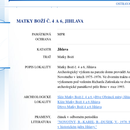
OSTRAV
MATKY BOŽÍ Č. 4 A 6, JIHLAVA
MPR
PAMÁTKOVÁ
OCHRANA
Jihlava
KATASTR
Matky Boží
TRAŤ
Matky Boží č. 4 a 6, Jihlava
POPIS LOKALITY
Archeologický výzkum na parcele domu prováděl A
Novotného v letech 1975–1976. Ve dvorním traktu 
výzkumem pod vedením Richarda Zatloukala ve dvor
archeologické památkové péče Brno v roce 1993.
Sklo Matky Boží č. 4 a 6 (dříve Obránců míru) Jihl
ARCHEOLOGICKÉ
Kůže Matky Boží 4 a 6 Jihlava
LOKALITY
Dřevo Matky Boží 4 a 6 Jihlava
článek v odborném periodiku
PRAMENY,
"NOVOTNÝ, B.–KAREL, B.–DUŠEK, V., 1978: Středov
LITERATURA
v historickém jádru Jihlavy."