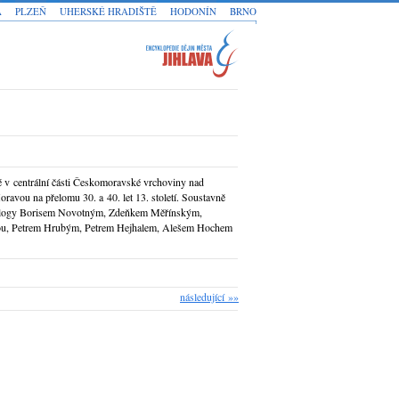
A
PLZEŇ
UHERSKÉ HRADIŠTĚ
HODONÍN
BRNO
 v centrální části Českomoravské vrchoviny nad
avou na přelomu 30. a 40. let 13. století. Soustavně
cheology Borisem Novotným, Zdeňkem Měřínským,
u, Petrem Hrubým, Petrem Hejhalem, Alešem Hochem
následující »»