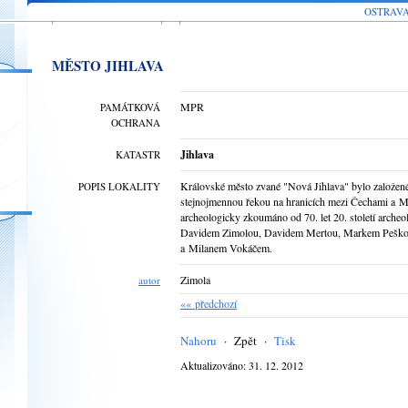
OSTRAV
MĚSTO JIHLAVA
MPR
PAMÁTKOVÁ
OCHRANA
Jihlava
KATASTR
Královské město zvané "Nová Jihlava" bylo založené
POPIS LOKALITY
stejnojmennou řekou na hranicích mezi Čechami a Mor
archeologicky zkoumáno od 70. let 20. století ar
Davidem Zimolou, Davidem Mertou, Markem Peško
a Milanem Vokáčem.
Zimola
autor
«« předchozí
Nahoru
·
Zpět
·
Tisk
Aktualizováno: 31. 12. 2012