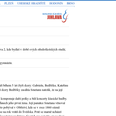
A
PLZEŇ
UHERSKÉ HRADIŠTĚ
HODONÍN
BRNO
a 2, kde bydlel v době svých středoškolských studií,
 gymnáziu.
l během 5 let čtyři dcery: Gabrielu, Bedřišku, Kateřinu
ší dcery Bedřišky zasáhla Smetanu natolik, že na její
komponuje další polky a řídí koncerty klasické hudby.
anech jeho první žena. Její památce Smetana věnoval
sto pobýval v Obříství, kde se v roce 1860 oženil
e na rok vrátil do Švédska. Poté se marně ucházel