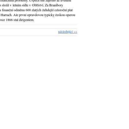
 finančními problémy. Úspěch mu zajistilo až uvedení
složil v letním sídle v Obříství. Za Branibory
a finanční odměnu 600 zlatých (tehdejší celoroční plat
k Harrach. Ale první opravdovou typicky českou operou
oce 1866 stal dirigentem.
následující »»