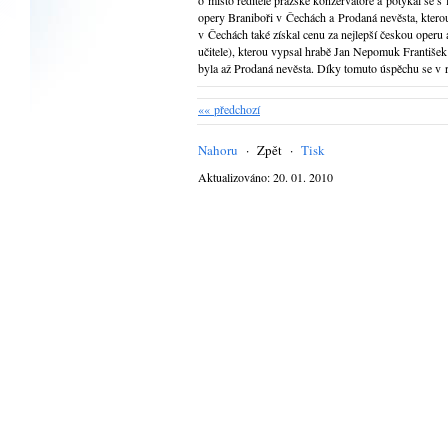
o místo ředitele pražské konzervatoře a potýkal se s
opery Braniboři v Čechách a Prodaná nevěsta, kterou 
v Čechách také získal cenu za nejlepší českou operu 
učitele), kterou vypsal hrabě Jan Nepomuk Františe
byla až Prodaná nevěsta. Díky tomuto úspěchu se v r
«« předchozí
Nahoru
·
Zpět
·
Tisk
Aktualizováno: 20. 01. 2010