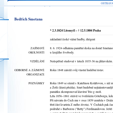
OSTRAV
Bedřich Smetana
* 2.3.1824 Litomyšl – † 12.5.1884 Praha
zakladatel české vážné hudby, dirigent
8. 6. 1924 odhalena pamětní deska na domě Smetanov
ZAJÍMAVÉ
u krejčího Svobody.
OKOLNOSTI
Neúspěšně studoval v letech 1835-36 na jihlavském
VZDĚLÁNÍ
Roku 1848 založil svůj vlastní hudební ústav.
ODBORNÉ A ZÁJMOVÉ
ORGANIZACE
Roku 1849 se oženil s Kateřinou Kolářovou, s níž mě
POZNÁMKY
a Žofii (která přežila). Smrt hudebně nejtalentovaněj
památku zkomponoval klavírní Trio g moll.
Léta 1856–1861 strávil ve švédském Göteborgu, kde 
Při návratu do Čech mu v roce 1859 zemřela v Drážď
třetí část kvarteta Z mého života). V Čechách pak ča
podruhé s Barborou ("Betty") Ferdinandovou. Ještě s